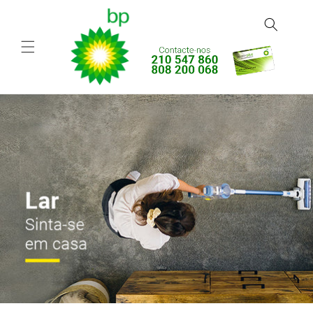
Saltar
para o
conteúdo