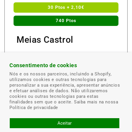
30 Ptos + 2,10€
740 Ptos
Meias Castrol
Um par de meias ímpar. Meias exclusivas
Castrol, com logo em Jacquard. Tamanho
Consentimento de cookies
único. Unisexo. 68% algodão.
Nós e os nossos parceiros, incluindo a Shopify,
utilizamos cookies e outras tecnologias para
Até ao fim do stock.
personalizar a sua experiência, apresentar anúncios
e efetuar análises de dados. Não utilizaremos
cookies ou outras tecnologias para estas
Obtenha-o nos nossos postos
finalidades sem que o aceite. Saiba mais na nossa
Política de privacidade
Aceitar