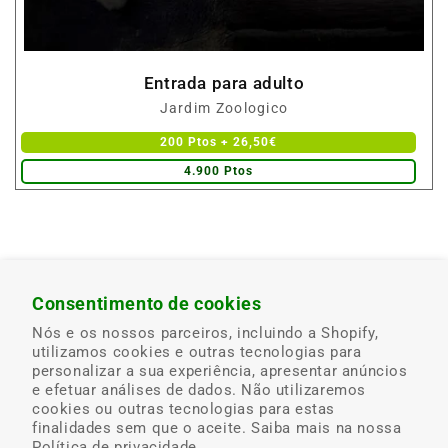
Entrada para adulto
Fornecedor:
Jardim Zoologico
200 Ptos + 26,50€
4.900 Ptos
Consentimento de cookies
Nós e os nossos parceiros, incluindo a Shopify,
Brindes com
Troca Online
Troca no Posto
utilizamos cookies e outras tecnologias para
entrega ao
bp
personalizar a sua experiência, apresentar anúncios
domicílio e
e efetuar análises de dados. Não utilizaremos
sujeitos ao stock
cookies ou outras tecnologias para estas
existente
finalidades sem que o aceite. Saiba mais na nossa
Política de privacidade