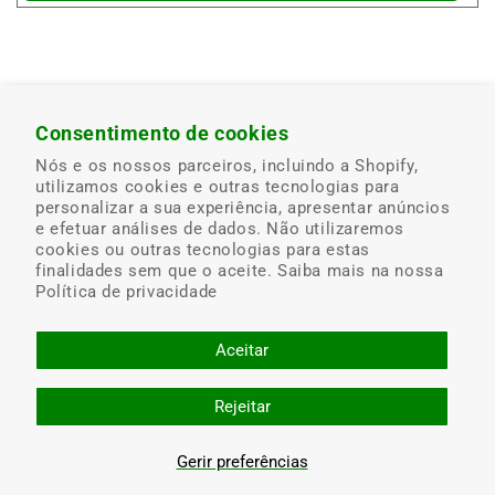
Consentimento de cookies
Nós e os nossos parceiros, incluindo a Shopify,
Brindes com
Troca Online
Troca no Posto
utilizamos cookies e outras tecnologias para
entrega ao
bp
personalizar a sua experiência, apresentar anúncios
domicílio e
e efetuar análises de dados. Não utilizaremos
sujeitos ao stock
cookies ou outras tecnologias para estas
existente
finalidades sem que o aceite. Saiba mais na nossa
Política de privacidade
Troca na Linha
Troca App bp
de Apoio
Aceitar
Rejeitar
Troca no
Parceiro
Gerir preferências
Politica de cookies
Aviso legal
Catálogo bp