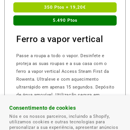
350 Ptos + 19,20€
5.490 Ptos
Ferro a vapor vertical
Passe a roupa a todo o vapor. Desinfete e
proteja as suas roupas e a sua casa com o
ferro a vapor vertical Access Steam First da
Rowenta. Ultraleve e com aquecimento
ultrarrápido em apenas 15 segundos. Depósito
de água amovível. Utilização segura em
qualquer tecido, incluindo os mais delicados.
Consentimento de cookies
Até ao fim do stock.
Nós e os nossos parceiros, incluindo a Shopify,
utilizamos cookies e outras tecnologias para
personalizar a sua experiência, apresentar anúncios