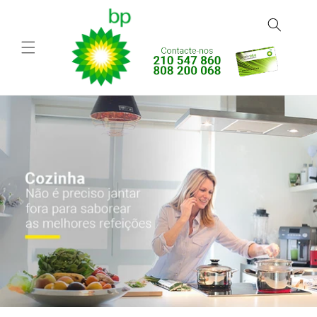
Saltar
para o
conteúdo