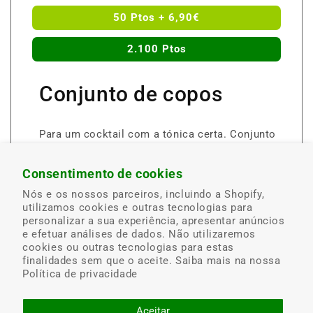
50 Ptos + 6,90€
2.100 Ptos
Conjunto de copos
Para um cocktail com a tónica certa. Conjunto
de 2 copos de cristal Scalpers, ideais para Gin
Tónico. Aptos para o frigorífico. Dimensões:
Consentimento de cookies
8,8 x 7,4 cm e 10,5 cm de altura".
Nós e os nossos parceiros, incluindo a Shopify,
utilizamos cookies e outras tecnologias para
Até ao fim do stock.
personalizar a sua experiência, apresentar anúncios
e efetuar análises de dados. Não utilizaremos
cookies ou outras tecnologias para estas
Obtenha-o nos nossos postos
finalidades sem que o aceite. Saiba mais na nossa
Política de privacidade
Aceitar