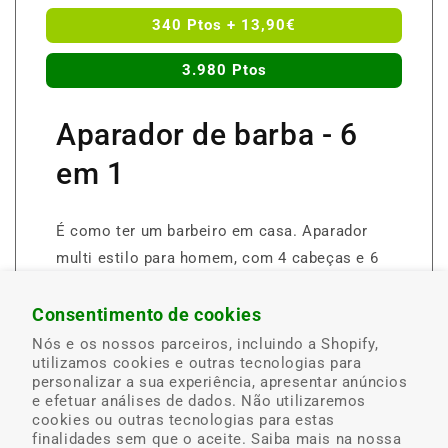
340 Ptos + 13,90€
3.980 Ptos
Aparador de barba - 6
em 1
É como ter um barbeiro em casa. Aparador
multi estilo para homem, com 4 cabeças e 6
pentes intercambiáveis e lâminas auto-afiáveis
revestidas a titânio. Utilização sem fios e
Consentimento de cookies
autonomia de 40 minutos. Limpeza fácil.
Nós e os nossos parceiros, incluindo a Shopify,
utilizamos cookies e outras tecnologias para
Até ao fim do stock.
personalizar a sua experiência, apresentar anúncios
e efetuar análises de dados. Não utilizaremos
cookies ou outras tecnologias para estas
Obtenha-o nos nossos postos
finalidades sem que o aceite. Saiba mais na nossa