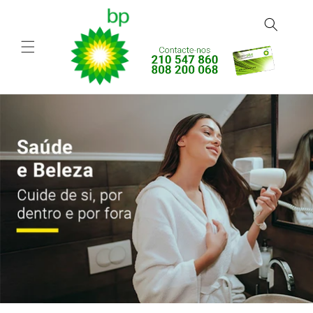
Saltar
para o
conteúdo