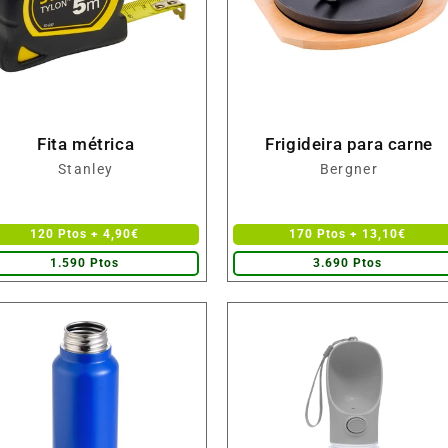
Fita métrica
Frigideira para carne
Fornecedor:
Fornecedor:
Stanley
Bergner
120 Ptos + 4,90€
170 Ptos + 13,10€
1.590 Ptos
3.690 Ptos