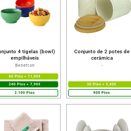
njunto 4 tigelas (bowl)
Conjunto de 2 potes de
empilháveis
cerâmica
Fornecedor:
Fornecedor:
Benetton
-
60 Ptos + 11,00€
240 Ptos + 7,90€
30 Ptos + 5,40€
2.100 Ptos
900 Ptos